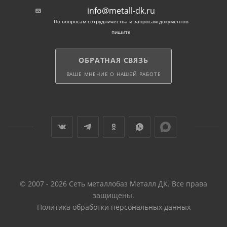
Основные требования к арматуре 12 мм и другим
info@metall-dk.ru
стержням определены ГОСТ: 5781-82 (сталь 1-3
По вопросам сотрудничества и запросам документов
класса), 52544-2006 (металл 3 класса, сварной),
пишите
34028-2016 (ТУ на все виды горячекатаного проката),
31938-2012 (стандарт для стеклопластикового прутка
ОБРАТНАЯ СВЯЗЬ
АКП).
ВАШЕ МНЕНИЕ О НАШЕЙ РАБОТЕ
© 2007 - 2026 Сеть металлобаз Металл ДК. Все права
защищены.
Политика обработки персональных данных