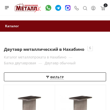
0
Каталог
6
Двутавр металлический в Нахабино
—
Каталог металлопроката в Нахабино
—
Балка двутавровая
Двутавр обычный
ФИЛЬТР