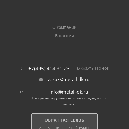
наличии имеет толщину стали от 2,8 до 4,5 мм.
Круглые трубы металлические оцинкованные
имеют большую устойчивость к высоким
О компании
температурам, поэтому идеально подходят для
Вакансии
отопления. Кроме этого, они используются для
устройства систем газо- и водоснабжения.
Поставляется труба электросварная оцинкованная и
ВГП по Нахабино в хлыстах по 6 и 12 м. По желанию
+7(495) 414-31-23
ЗАКАЗАТЬ ЗВОНОК
покупателей мы режем изделия по длине до
zakaz@metall-dk.ru
нужного размера.
info@metall-dk.ru
По вопросам сотрудничества и запросам документов
пишите
ОБРАТНАЯ СВЯЗЬ
ВАШЕ МНЕНИЕ О НАШЕЙ РАБОТЕ