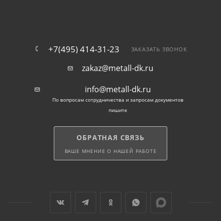
гибкие условия поставки — мелкий и крупный опт;
выгодная цена и быстрая доставка.
+7(495) 414-31-23
ЗАКАЗАТЬ ЗВОНОК
zakaz@metall-dk.ru
Применение арматурных
хомутов в Нахабино
info@metall-dk.ru
По вопросам сотрудничества и запросам документов
пишите
армирование бетонных и железобетонных
конструкций;
ОБРАТНАЯ СВЯЗЬ
изготовление колонн и балок;
ВАШЕ МНЕНИЕ О НАШЕЙ РАБОТЕ
монтаж фундаментов и плит перекрытий;
производство ЖБИ на заводах.