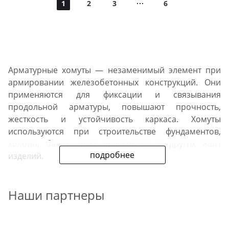
1
2
3
6
Арматурные хомуты — незаменимый элемент при
армировании железобетонных конструкций. Они
применяются для фиксации и связывания
продольной арматуры, повышают прочность,
жесткость и устойчивость каркаса. Хомуты
используются при строительстве фундаментов,
колонн, балок, плит перекрытий и других ЖБИ
подробнее
изделий.
Компания Металл ДК предлагает купить арматурные
Наши партнеры
хомуты оптом и в розницу с доставкой по всей
России. В нашем каталоге представлены изделия
различных размеров и диаметров, изготовленные