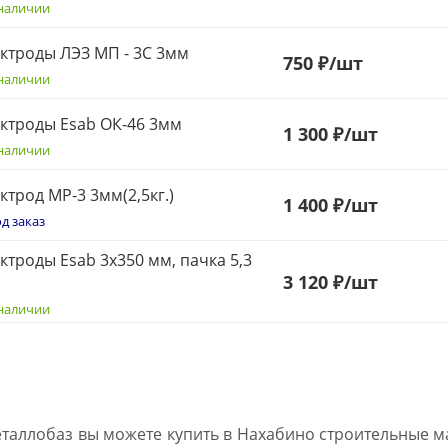
наличии
ктроды ЛЭЗ МП - 3С 3мм
750
₽
/шт
наличии
ктроды Esab ОК-46 3мм
1 300 ₽
/шт
наличии
ктрод МР-3 3мм(2,5кг.)
1 400 ₽
/шт
д заказ
ктроды Esab 3х350 мм, пачка 5,3
3 120 ₽
/шт
наличии
еталлобаз вы можете купить в Нахабино строительные м