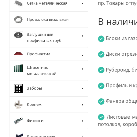
пр. Товары отпу
Сетка металлическая
В налич
Проволока вязальная
Заглушки для
Блоки из газ
профильных труб
Диски отрез
Профнастил
Штакетник
Рубероид, би
металлический
Профиль и кр
Заборы
Фанера общег
Крепеж
Листовые ма
Фитинги
потолков, коро
Винтовые сваи