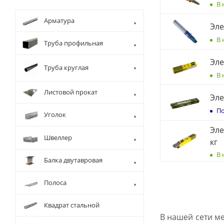
В 
Арматура
Эле
В 
Труба профильная
Эле
Труба круглая
В 
Листовой прокат
Эле
По
Уголок
Эле
Швеллер
кг
В 
Балка двутавровая
Полоса
Квадрат стальной
В нашей сети м