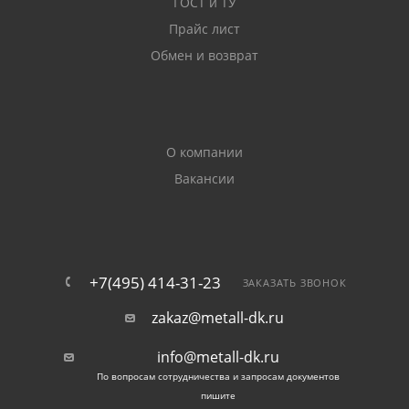
ГОСТ и ТУ
Прайс лист
Между собой изделия Б1 и Б2 отличаются по
Обмен и возврат
нескольким параметрам: высота (H), толщина стенки
(S), площадь поперечного сечения (Fn), масса (M).
Прокат Б2 по высоте максимально соответствует
стандарту.
О компании
Пример:
Вакансии
Вид
H
S
Fn
M (кг на
профиля
(мм)
(мм)
(см2)
1 м)
+7(495) 414-31-23
ЗАКАЗАТЬ ЗВОНОК
12Б1
117,6
3,8
11,03
8,7
zakaz@metall-dk.ru
12Б2
120
4,4
13,21
10,4
info@metall-dk.ru
По вопросам сотрудничества и запросам документов
пишите