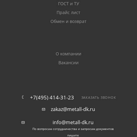
ГОСТ и ТУ
Фасонные изделия изготавливаются из
Прайс лист
углеродистых сплавов, соответствующих ГОСТ 380.
Обмен и возврат
Полки уголков имеют одинаковую ширину.
Используемые при производстве профиля стали
отличаются хорошей свариваемостью.
О компании
Готовые равнобокие уголки из-за особенностей Г-
Вакансии
образной конструкции с ребром жесткости
способны противостоять интенсивным нагрузкам в
поперечном и продольном направлении. Прокат
демонстрирует высокую прочность на разрыв,
стойкость к изгибанию.
+7(495) 414-31-23
ЗАКАЗАТЬ ЗВОНОК
Отличия от других
zakaz@metall-dk.ru
металлоизделий
info@metall-dk.ru
По вопросам сотрудничества и запросам документов
пишите