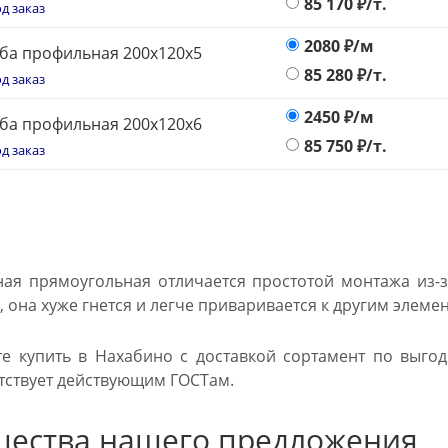
85 170
₽/т.
д заказ
2080
₽/м
ба профильная 200х120x5
85 280
₽/т.
д заказ
2450
₽/м
ба профильная 200х120x6
85 750
₽/т.
д заказ
ая прямоугольная отличается простотой монтажа из-з
 она хуже гнется и легче приваривается к другим элеме
е купить в Нахабино с доставкой сортамент по выгод
тствует действующим ГОСТам.
ества нашего предложения