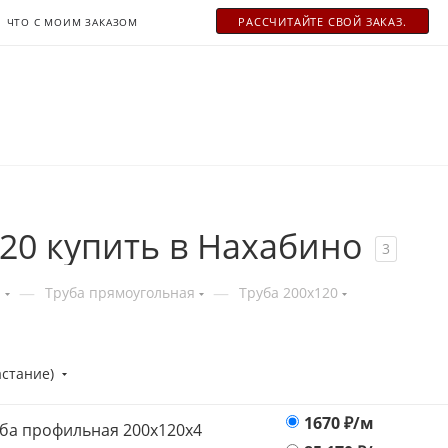
РАСCЧИТАЙТЕ СВОЙ ЗАКАЗ.
ЧТО С МОИМ ЗАКАЗОМ
20 купить в Нахабино
3
—
—
я
Труба прямоугольная
Труба 200x120
астание)
1670
₽/м
ба профильная 200х120x4