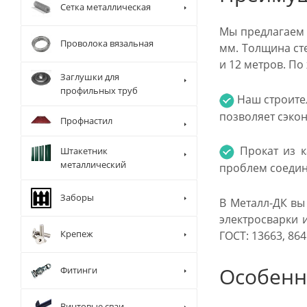
Сетка металлическая
Мы предлагаем 
Проволока вязальная
мм. Толщина ст
и 12 метров. П
Заглушки для
профильных труб
Наш строите
позволяет сэкон
Профнастил
Прокат из к
Штакетник
металлический
проблем соедин
Заборы
В Металл-ДК вы
электросварки 
Крепеж
ГОСТ: 13663, 864
Особенн
Фитинги
Винтовые сваи