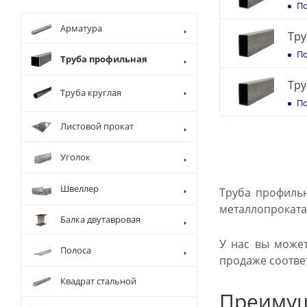
По
Арматура
Тру
По
Труба профильная
Тру
Труба круглая
По
Листовой прокат
Уголок
Швеллер
Труба профильн
металлопроката,
Балка двутавровая
У нас вы может
Полоса
продаже соотве
Квадрат стальной
Преимущ