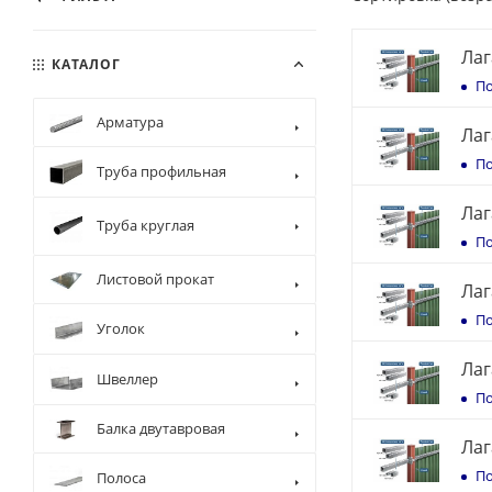
Лаг
КАТАЛОГ
По
Арматура
Лаг
По
Труба профильная
Лаг
Труба круглая
По
Листовой прокат
Лаг
По
Уголок
Лаг
Швеллер
По
Балка двутавровая
Лаг
По
Полоса