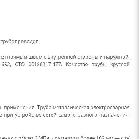
 трубопроводов.
тся прямым швом с внутренней стороны и наружной.
-692, СТО 00186217-477. Качество трубы круглой
ть применения. Труба металлическая электросварная
е при устройстве сетей самого разного назначения:
емах с р/д до 6 МПа, диаметром более 102 мм — с р/