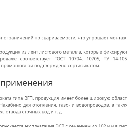
т ограничений по свариваемости, что упрощает монтаж
родукция из лент листового металла, которые фиксирую
родаже соответствует ГОСТ 10704, 10705, ТУ 14-105
 прямошовной подтверждено сертификатом.
 применения
роката типа ВГП, продукция имеет более широкую облас
 Нахабино для отопления, газо- и водопроводов, а такж
, отвода сточных вод и т. д.
пускается эксплуатация ЭСВ с сечением до 102 мм в сист