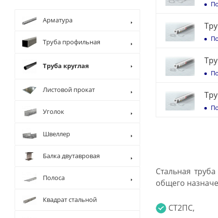
По
Арматура
Тру
По
Труба профильная
Тру
Труба круглая
По
Листовой прокат
Тру
По
Уголок
Швеллер
Балка двутавровая
Стальная труба
Полоса
общего назначен
Квадрат стальной
СТ2ПС,