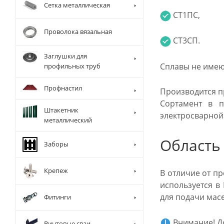
Сетка металлическая
СТ1ПС,
Проволока вязальная
СТ3СП.
Заглушки для
Сплавы не имею
профильных труб
Профнастил
Производится п
Сортамент в п
Штакетник
электросварной
металлический
Область
Заборы
Крепеж
В отличие от п
используется в
для подачи масел
Фитинги
Внимание! До
Винтовые сваи