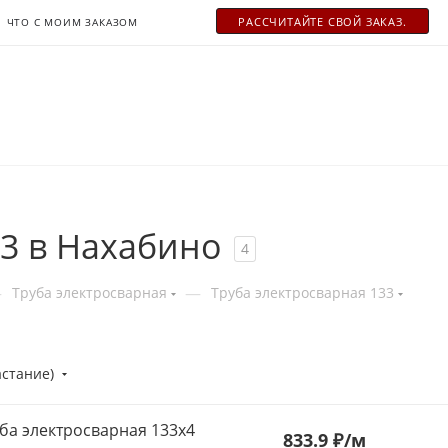
РАСCЧИТАЙТЕ СВОЙ ЗАКАЗ.
ЧТО С МОИМ ЗАКАЗОМ
33 в Нахабино
4
—
—
Труба электросварная
Труба электросварная 133
астание)
ба электросварная 133x4
833.9 ₽
/м