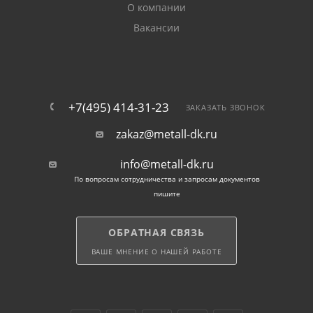
также при устройстве сетей самого разного
О компании
назначения: для подачи масел, отвода сточных вод
Вакансии
и т. д.
Внимание! Допускается эксплуатация ЭСВ с
сечением до 102 мм в системах с р/д до 6 МПа,
диаметром более 102 мм — с р/д до 3 МПа. Не
+7(495) 414-31-23
ЗАКАЗАТЬ ЗВОНОК
предназначены трубы для производства
zakaz@metall-dk.ru
теплоэлектронагревателей.
info@metall-dk.ru
Отпускается прокат хлыстами длиной 6, 10 и 12
По вопросам сотрудничества и запросам документов
метров. По желанию покупателей возможна резка
пишите
труб по размерам заказчиков.
ОБРАТНАЯ СВЯЗЬ
ВАШЕ МНЕНИЕ О НАШЕЙ РАБОТЕ