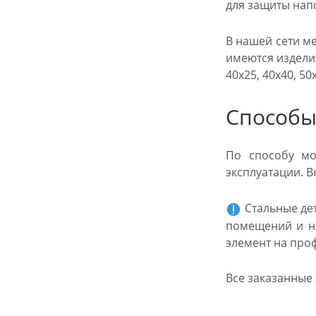
для защиты нап
В нашей сети м
имеются изделия
40х25, 40х40, 50
Способы
По способу мо
эксплуатации. 
Стальные де
помещений и на
элемент на про
Все заказанные