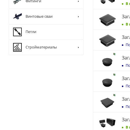
Фитинги
В
Заг
Винтовые сваи
В
Петли
Заг
По
Стройматериалы
Заг
По
Заг
По
Заг
По
Заг
В