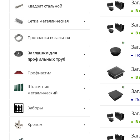
Заг
Квадрат стальной
В
Сетка металлическая
Заг
В
Проволока вязальная
Заг
Заглушки для
По
профильных труб
Заг
Профнастил
В
Штакетник
Заг
металлический
По
Заборы
Заг
В
Крепеж
Заг