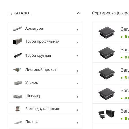
Сортировка (возр
КАТАЛОГ
Арматура
Заг
В
Труба профильная
Заг
Труба круглая
В
Листовой прокат
Заг
В 
Уголок
Заг
Швеллер
В
Балка двутавровая
Заг
В
Полоса