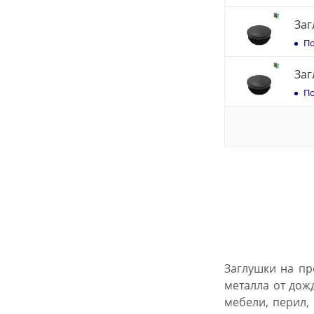
Заг
По
Заг
По
Заглушки на пр
металла от дож
мебели, перил,